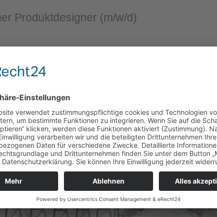
her Produktdesigner
(m/w/d)