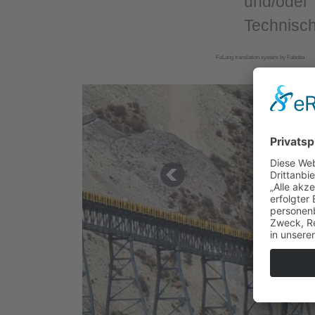
und/oder
Technisc
FaLang translation system by Faboba