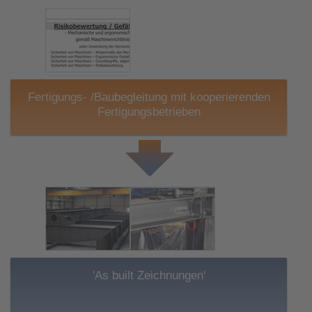
Fertigungs- /Baubegleitung mit kooperierenden
Fertigungsbetrieben
'As built Zeichnungen'